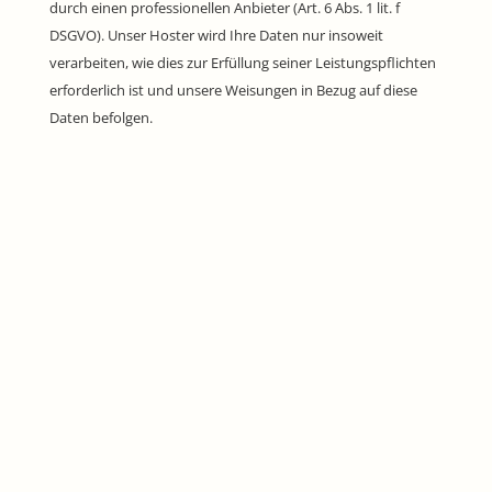
durch einen professionellen Anbieter (Art. 6 Abs. 1 lit. f
DSGVO). Unser Hoster wird Ihre Daten nur insoweit
verarbeiten, wie dies zur Erfüllung seiner Leistungspflichten
erforderlich ist und unsere Weisungen in Bezug auf diese
Daten befolgen.
3. Allgemeine Hinweise und Pflichtinformationen
Datenschutz
Die Betreiber dieser Seiten nehmen den Schutz Ihrer
persönlichen Daten sehr ernst. Wir behandeln Ihre
personenbezogenen Daten vertraulich und entsprechend
der gesetzlichen Datenschutzvorschriften sowie dieser
Datenschutzerklärung. Wenn Sie diese Website benutzen,
werden verschiedene personenbezogene Daten erhoben.
Personenbezogene Daten sind Daten, mit denen Sie
persönlich identifiziert werden können. Die vorliegende
Datenschutzerklärung erläutert, welche Daten wir erheben